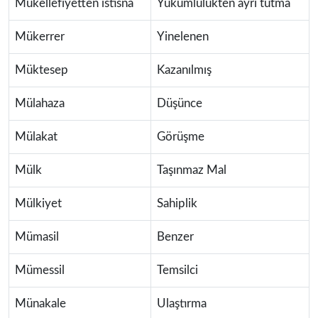
Mükellefiyetten istisna
Yükümlülükten ayrı tutma
Mükerrer
Yinelenen
Müktesep
Kazanılmış
Mülahaza
Düşünce
Mülakat
Görüşme
Mülk
Taşınmaz Mal
Mülkiyet
Sahiplik
Mümasil
Benzer
Mümessil
Temsilci
Münakale
Ulaştırma