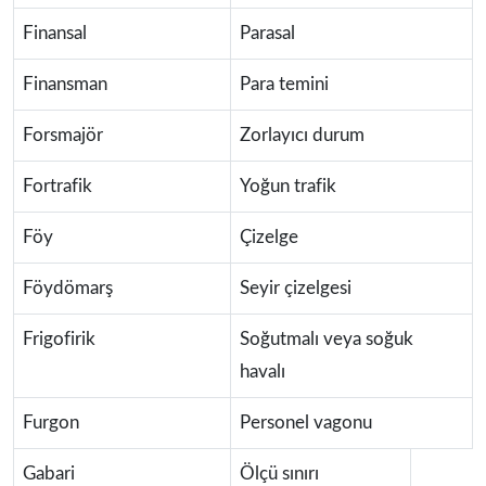
Finansal
Parasal
Finansman
Para temini
Forsmajör
Zorlayıcı durum
Fortrafik
Yoğun trafik
Föy
Çizelge
Föydömarş
Seyir çizelgesi
Frigofirik
Soğutmalı veya soğuk
havalı
Furgon
Personel vagonu
Gabari
Ölçü sınırı