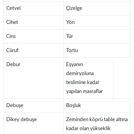
Cetvel
Çizelge
Cihet
Yön
Cins
Tür
Cüruf
Tortu
Debur
Eşyanın
demiryoluna
teslimine kadar
yapılan masraflar
Debuşe
Boşluk
Dikey debuşe
Zeminden köprü table altına
kadar olan yükseklik