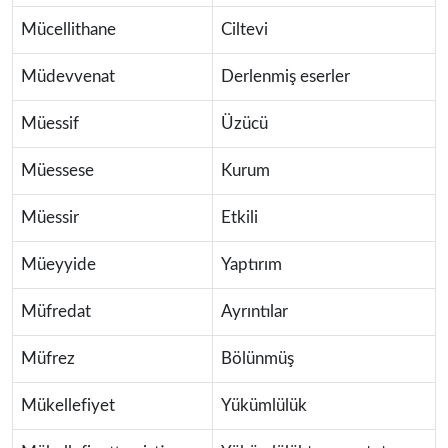
Mücellithane
Ciltevi
Müdevvenat
Derlenmiş eserler
Müessif
Üzücü
Müessese
Kurum
Müessir
Etkili
Müeyyide
Yaptırım
Müfredat
Ayrıntılar
Müfrez
Bölünmüş
Mükellefiyet
Yükümlülük