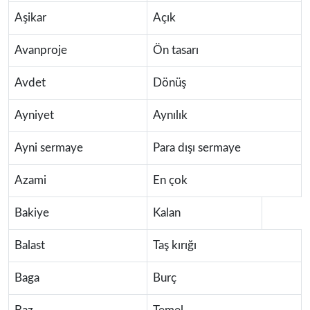
Aşikar
Açık
Avanproje
Ön tasarı
Avdet
Dönüş
Ayniyet
Aynılık
Ayni sermaye
Para dışı sermaye
Azami
En çok
Bakiye
Kalan
Balast
Taş kırığı
Baga
Burç