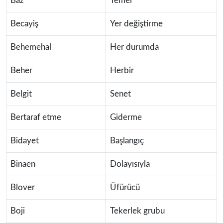
Baz
Temel
Becayiş
Yer değiştirme
Behemehal
Her durumda
Beher
Herbir
Belgit
Senet
Bertaraf etme
Giderme
Bidayet
Başlangıç
Binaen
Dolayısıyla
Blover
Üfürücü
Boji
Tekerlek grubu