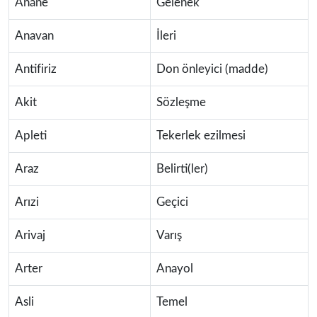
Anane
Gelenek
Anavan
İleri
Antifiriz
Don önleyici (madde)
Akit
Sözleşme
Apleti
Tekerlek ezilmesi
Araz
Belirti(ler)
Arızi
Geçici
Arivaj
Varış
Arter
Anayol
Asli
Temel