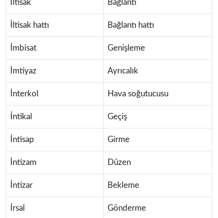
İltisak
Bağlantı
İltisak hattı
Bağlantı hattı
İmbisat
Genişleme
İmtiyaz
Ayrıcalık
İnterkol
Hava soğutucusu
İntikal
Geçiş
İntisap
Girme
İntizam
Düzen
İntizar
Bekleme
İrsal
Gönderme