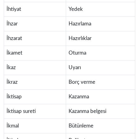
İhtiyat
Yedek
İhzar
Hazırlama
İhzarat
Hazırlıklar
İkamet
Oturma
İkaz
Uyarı
İkraz
Borç verme
İktisap
Kazanma
İktisap sureti
Kazanma belgesi
İkmal
Bütünleme