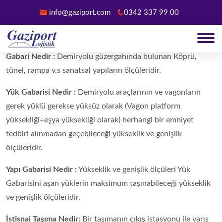
info@gaziport.com
0342 337 99 00
Demiryolu Terimleri
Gabari Nedir :
Demiryolu güzergahında bulunan Köprü,
tünel, rampa v.s sanatsal yapıların ölçüleridir.
Yük Gabarisi Nedir :
Demiryolu araçlarının ve vagonların
gerek yüklü gerekse yüksüz olarak (Vagon platform
yüksekliği+eşya yüksekliği olarak) herhangi bir emniyet
tedbiri alınmadan geçebileceği yükseklik ve genişlik
ölçüleridir.
Yapı Gabarisi Nedir :
Yükseklik ve genişlik ölçüleri Yük
Gabarisini aşan yüklerin maksimum taşınabileceği yükseklik
ve genişlik ölçüleridir.
İstisnai Taşıma Nedir:
Bir taşımanın çıkış istasyonu ile varış