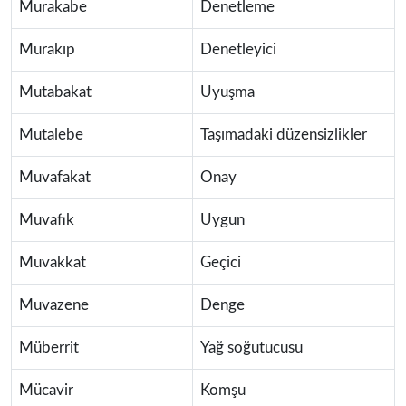
Murakabe
Denetleme
Murakıp
Denetleyici
Mutabakat
Uyuşma
Mutalebe
Taşımadaki düzensizlikler
Muvafakat
Onay
Muvafık
Uygun
Muvakkat
Geçici
Muvazene
Denge
Müberrit
Yağ soğutucusu
Mücavir
Komşu