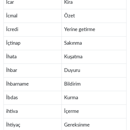
İcar
Kira
İcmal
Özet
İcredi
Yerine getirme
İçtinap
Sakınma
İhata
Kuşatma
İhbar
Duyuru
İhbarname
Bildirim
İbdas
Kurma
ihtiva
İçerme
İhtiyaç
Gereksinme